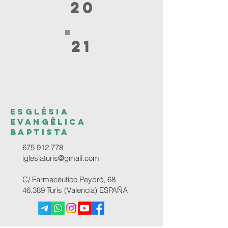
20
21
ESGLÉSIA
EVANGÈLICA
BAPTISTA
675 912 778
iglesiaturis@gmail.com
C/ Farmacéutico Peydró, 68
46.389 Turís (Valencia) ESPAÑA