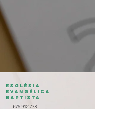
ESGLÉSIA
EVANGÈLICA
BAPTISTA
675 912 778
iglesiaturis@gmail.com
C/ Farmacéutico Peydró, 68
46.389 Turís (Valencia) ESPAÑA